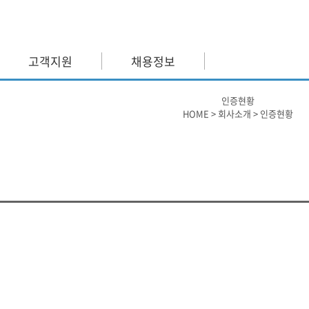
고객지원
채용정보
업개요
OVER VIEW
회사소식
다
인증현황
HOME > 회사소개 > 인증현황
EO인사말
설계 & 컨설팅
사회공헌
문
SION
기반설비 구성
주요실적
기
GANIZATION
네트워크 설비
시공 갤러리
증현황
신 재생에너지
주요 고객 현황
시는길