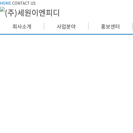
HOME
CONTACT US
회사소개
사업분야
홍보센터
기업개요
OVER VI
CEO인사말
설계 & 
VISION
기반설비
ORGANIZATION
네트워크
인증현황
신 재생
오시는길